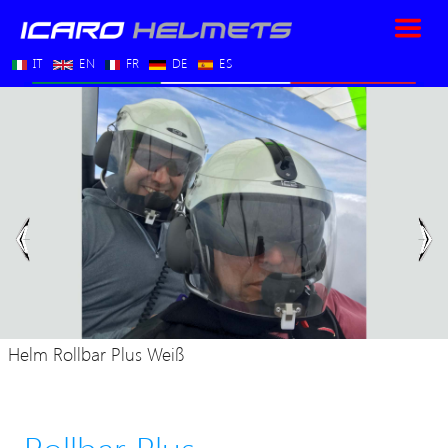
IT
EN
FR
DE
ES
Vorherige
Nä
Helm Rollbar Plus Weiß