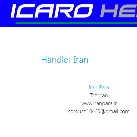
Händler Iran
Iran Para
Teheran
www.iranpara.ir
soroush10445@gmail.com